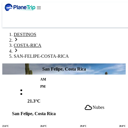
DESTINOS
COSTA-RICA
SAN-FELIPE-COSTA-RICA
San Felipe, Costa Rica
AM
:
PM
21.3°C
Nubes
San Felipe, Costa Rica
23.6°C
26.0°C
29.8°C
28.0°C