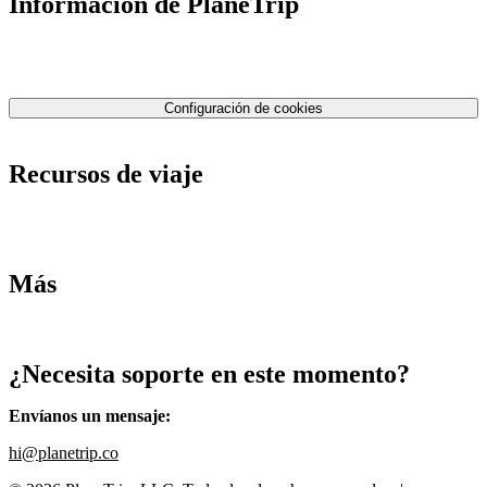
Información de PlaneTrip
Sobre Nosotros
Nuestro equipo
Contáctenos
Política de privacidad
Configuración de cookies
Términos y condiciones
Recursos de viaje
Tarifas de aviones
Consejos de tarifas bajas
Consejos de viajes
Más
Destinos
Blog
¿Necesita soporte en este momento?
Envíanos un mensaje
:
hi@planetrip.co