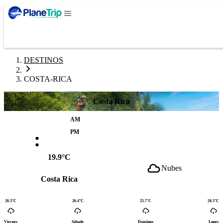
DESTINOS
COSTA-RICA
Costa Rica
AM
:
PM
19.9°C
Nubes
Costa Rica
26.3°C
26.4°C
25.7°C
26.5°C
Viernes
Sábado
Domingo
Lunes