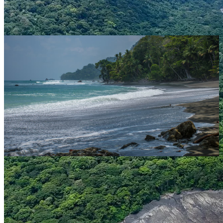
Parque Nacional Corcovado: el último
refugio salvaje de Costa Rica
Explora el
Parque Nacional Corcovado
en la
Península de Osa
,
uno de los lugares más biodiversos del planeta. Descubre selvas
vírgenes, playas solitarias, fauna exótica y una experiencia de
ecoturismo única en Costa Rica. Ideal para aventureros y amantes de
la naturaleza pura.
Ubicado en la remota y salvaje Península de Osa, el Parque