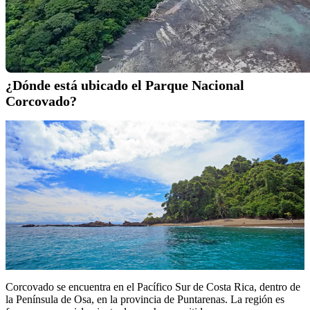
Nacional Corcovado es considerado
uno de los lugares con mayor
biodiversidad del planeta
. Esta joya natural protege ecosistemas
únicos como el bosque tropical húmedo primario, manglares,
lagunas y playas vírgenes, ofreciendo una experiencia única a los
amantes del ecoturismo y la aventura.
¿Dónde está ubicado el Parque Nacional
Corcovado?
Corcovado se encuentra en el Pacífico Sur de Costa Rica, dentro de
la Península de Osa, en la provincia de Puntarenas. La región es