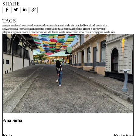
SHARE
TAGS
parque nacional corcovado
corcovado costa rica
península de osa
biodiversidad costa rica
selva tropical costa rica
senderismo corcovado
guía corcovado
cómo llegar a corcovado
playas vírgenes costa rica
observación de fauna costa rica
ecoturismo costa rica
jaguar costa rica
Ana Sofía
Role
Redactora