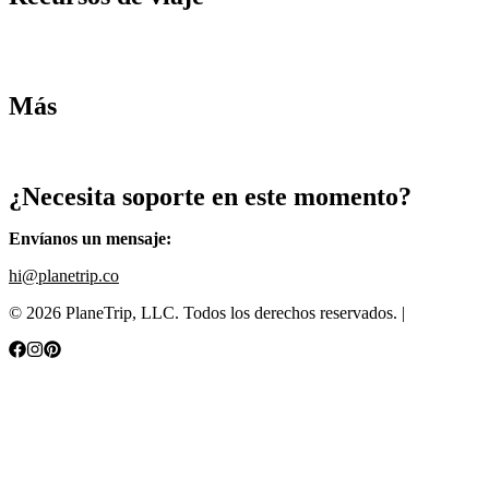
Tarifas de aviones
Consejos de tarifas bajas
Consejos de viajes
Más
Destinos
Blog
¿Necesita soporte en este momento?
Envíanos un mensaje
:
hi@planetrip.co
©
2026
PlaneTrip, LLC.
Todos los derechos reservados
. |
Sitemap