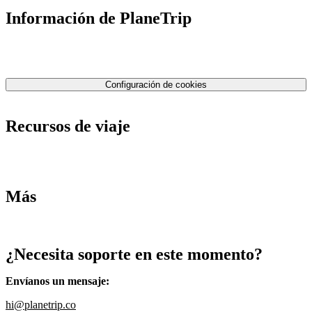
Información de PlaneTrip
Sobre Nosotros
Nuestro equipo
Contáctenos
Política de privacidad
Configuración de cookies
Términos y condiciones
Recursos de viaje
Tarifas de aviones
Consejos de tarifas bajas
Consejos de viajes
Más
Destinos
Blog
¿Necesita soporte en este momento?
Envíanos un mensaje
:
hi@planetrip.co