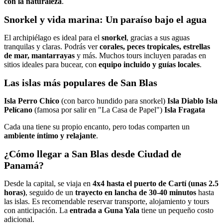
con la naturaleza
.
Snorkel y vida marina: Un paraíso bajo el agua
El archipiélago es ideal para el
snorkel
, gracias a sus aguas
tranquilas y claras. Podrás ver
corales, peces tropicales, estrellas
de mar, mantarrayas
y más. Muchos tours incluyen paradas en
sitios ideales para bucear, con
equipo incluido y guías locales
.
Las islas más populares de San Blas
Isla Perro Chico
(con barco hundido para snorkel)
Isla Diablo
Isla
Pelícano
(famosa por salir en "La Casa de Papel")
Isla Fragata
Cada una tiene su propio encanto, pero todas comparten un
ambiente íntimo y relajante
.
¿Cómo llegar a San Blas desde Ciudad de
Panamá?
Desde la capital, se viaja en
4x4 hasta el puerto de Cartí (unas 2.5
horas)
, seguido de un
trayecto en lancha de 30-40 minutos
hasta
las islas. Es recomendable reservar transporte, alojamiento y tours
con anticipación. La
entrada a Guna Yala
tiene un pequeño costo
adicional.