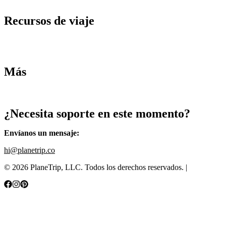
Recursos de viaje
Tarifas de aviones
Consejos de tarifas bajas
Consejos de viajes
Más
Destinos
Blog
¿Necesita soporte en este momento?
Envíanos un mensaje
:
hi@planetrip.co
©
2026
PlaneTrip, LLC.
Todos los derechos reservados
. |
Sitemap