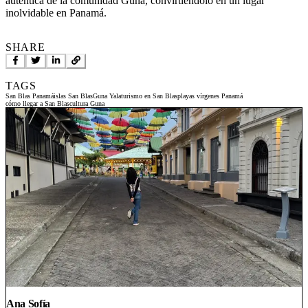
auténtica de la comunidad Guna, convirtiéndolo en un lugar
inolvidable en Panamá.
SHARE
TAGS
San Blas Panamá
islas San Blas
Guna Yala
turismo en San Blas
playas vírgenes Panamá
cómo llegar a San Blas
cultura Guna
Ana Sofía