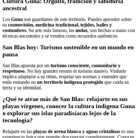
Cultura Guna: Orgullo, tradición y sabiduría
ancestral
Los
Guna
son guardianes de este territorio. Puedes aprender sobre
su
cosmovisión, medicina tradicional, tejidos, bailes y
costumbres
. Su arte más famoso, las
molas
, son hechas a mano con
técnicas ancestrales y se venden como recuerdos auténticos.
San Blas hoy: Turismo sostenible en un mundo en
pausa
San Blas apuesta por un
turismo consciente, comunitario y
respetuoso
. No hay grandes resorts ni turismo masivo. Visitarlo
implica adaptarse a su ritmo, respetar sus normas y entender que
estás entrando en
un territorio indígena protegido
que cuida su
tierra y su identidad.
¿Qué te atrae más de San Blas: relajarte en sus
playas vírgenes, conocer la cultura indígena Guna
o explorar sus islas paradisíacas lejos de la
tecnología?
Relajarte en las
playas de arena blanca y aguas cristalinas
es una
experiencia única que permite desconectar completamente. Conocer