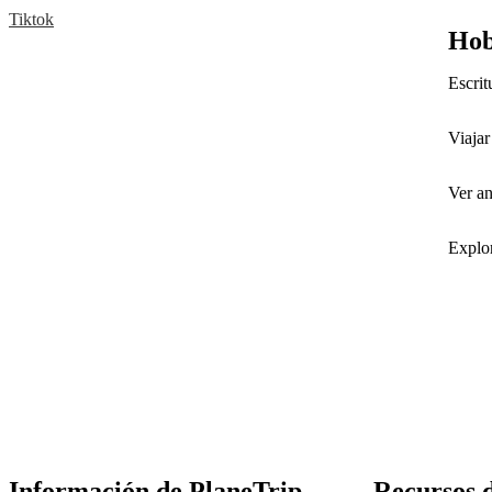
Tiktok
Hob
Escrit
Viajar
Ver a
Explor
Información de PlaneTrip
Recursos d