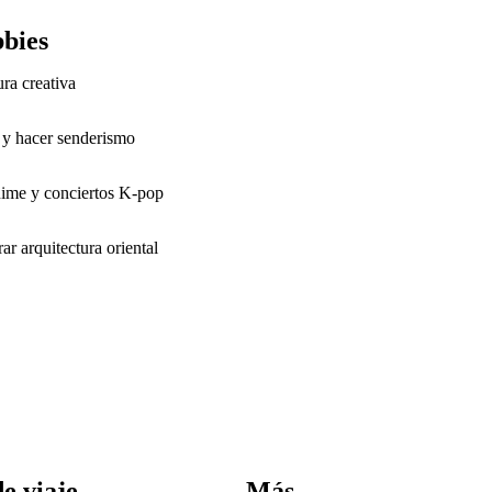
bies
ura creativa
 y hacer senderismo
nime y conciertos K-pop
ar arquitectura oriental
e viaje
Más