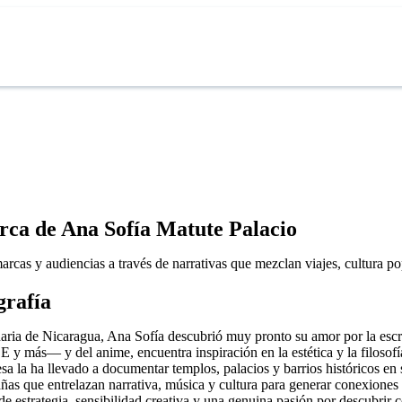
rca de Ana Sofía Matute Palacio
rcas y audiencias a través de narrativas que mezclan viajes, cultura pop
grafía
naria de Nicaragua, Ana Sofía descubrió muy pronto su amor por la 
y más— y del anime, encuentra inspiración en la estética y la filosofía 
sa la ha llevado a documentar templos, palacios y barrios históricos en s
as que entrelazan narrativa, música y cultura para generar conexiones 
de estrategia, sensibilidad creativa y una genuina pasión por descubrir c