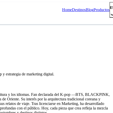
E
Home
Destinos
Blog
Productos
 y estrategia de marketing digital.
escritura y los idiomas. Fan declarada del K-pop —BTS, BLACKPINK,
de Oriente. Su interés por la arquitectura tradicional coreana y
us relatos de viaje. Tras licenciarse en Marketing, ha desarrollado
profundas con el público. Hoy, cada pieza que crea refleja la mezcla
ostumbres y destinos distintos.