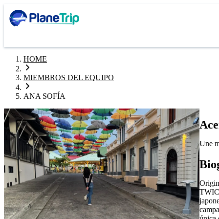
HOME
MIEMBROS DEL EQUIPO
ANA SOFÍA
Ace
Une ma
Bio
Origi
TWICE 
japone
campañ
única 