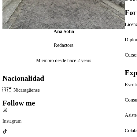
For
Licen
Ana Sofía
Diplo
Redactora
Curso
Miembro desde hace 2 years
Exp
Nacionalidad
Escrit
🇳🇮 Nicaragüense
Consul
Follow me
Asiste
Instagram
Colab