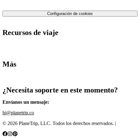
Contáctenos
Política de privacidad
Configuración de cookies
Términos y condiciones
Recursos de viaje
Tarifas de aviones
Consejos de tarifas bajas
Consejos de viajes
Más
Destinos
Blog
¿Necesita soporte en este momento?
Envíanos un mensaje
:
hi@planetrip.co
©
2026
PlaneTrip, LLC.
Todos los derechos reservados
. |
Sitemap