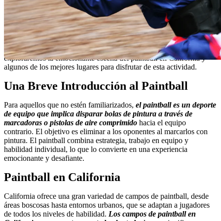
California, conocido por su clima soleado, playas de ensueño y
ciudades vibrantes, es también un destino popular para los amantes
de la acción y la aventura. Entre las numerosas actividades
emocionantes que ofrece el estado dorado, el paintball se destaca
como una opción perfecta para aquellos que buscan una experiencia
llena de adrenalina y diversión al aire libre. En este blog,
exploraremos la emocionante escena del paintball en California y
algunos de los mejores lugares para disfrutar de esta actividad.
Una Breve Introducción al Paintball
Para aquellos que no estén familiarizados,
el paintball es un deporte
de equipo que implica disparar bolas de pintura a través de
marcadoras o pistolas de aire comprimido
hacia el equipo
contrario. El objetivo es eliminar a los oponentes al marcarlos con
pintura. El paintball combina estrategia, trabajo en equipo y
habilidad individual, lo que lo convierte en una experiencia
emocionante y desafiante.
Paintball en California
California ofrece una gran variedad de campos de paintball, desde
áreas boscosas hasta entornos urbanos, que se adaptan a jugadores
de todos los niveles de habilidad.
Los campos de paintball en