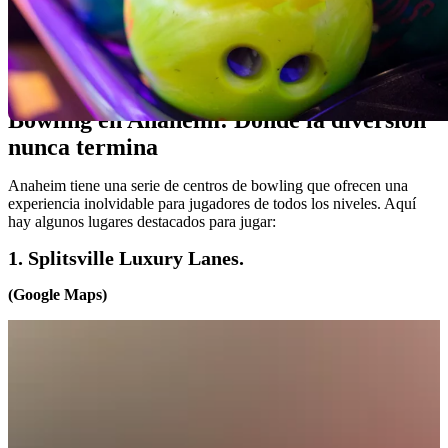
Si eres un entusiasta de los deportes, especialmente del bowling,
estás de suerte.
Anaheim
alberga una emocionante escena de
bowling que vale la pena explorar. En este blog, te llevaré a un
recorrido por el mundo del bowling en Anaheim, desde los mejores
lugares para jugar hasta algunas consejos para mejorar tu juego.
Bowling en Anaheim: Donde la diversión
nunca termina
Anaheim tiene una serie de centros de bowling que ofrecen una
experiencia inolvidable para jugadores de todos los niveles. Aquí
hay algunos lugares destacados para jugar:
1. Splitsville Luxury Lanes.
(Google Maps)