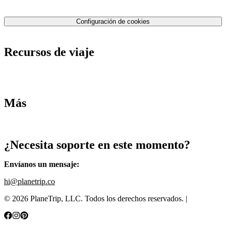
Contáctenos
Política de privacidad
Configuración de cookies
Términos y condiciones
Recursos de viaje
Tarifas de aviones
Consejos de tarifas bajas
Consejos de viajes
Más
Destinos
Blog
¿Necesita soporte en este momento?
Envíanos un mensaje
:
hi@planetrip.co
©
2026
PlaneTrip, LLC.
Todos los derechos reservados
. |
Sitemap