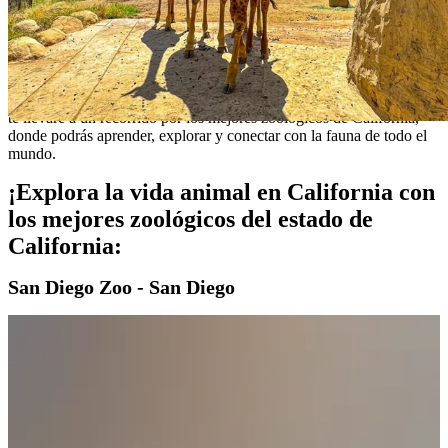
California es conocida por su impresionante diversidad geográfica y
su variada vida silvestre. Desde las playas soleadas hasta las
majestuosas montañas y los desiertos áridos, este estado ofrece un
escenario perfecto para albergar una amplia variedad de animales. Si
eres un amante de la vida animal, estás de suerte, ya que California
cuenta con algunos de los mejores zoológicos del país. En este blog,
te llevaré a un recorrido por los mejores zoológicos de California,
donde podrás aprender, explorar y conectar con la fauna de todo el
mundo.
¡Explora la vida animal en California con
los mejores zoológicos del estado de
California:
San Diego Zoo - San Diego