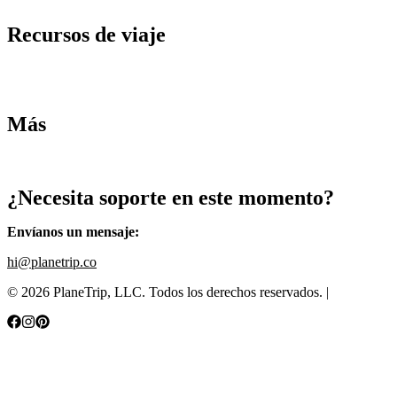
Recursos de viaje
Tarifas de aviones
Consejos de tarifas bajas
Consejos de viajes
Más
Destinos
Blog
¿Necesita soporte en este momento?
Envíanos un mensaje
:
hi@planetrip.co
©
2026
PlaneTrip, LLC.
Todos los derechos reservados
. |
Sitemap