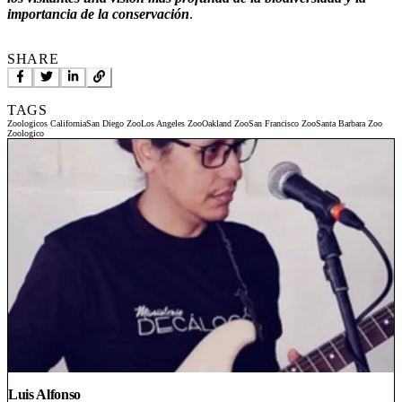
importancia de la conservación
.
SHARE
TAGS
Zoologicos California
San Diego Zoo
Los Angeles Zoo
Oakland Zoo
San Francisco Zoo
Santa Barbara Zoo
Zoologico
Luis Alfonso