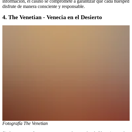
información, el casino se compromete a garantizar que cada huésped
disfrute de manera consciente y responsable.
4. The Venetian - Venecia en el Desierto
Fotografía The Venetian