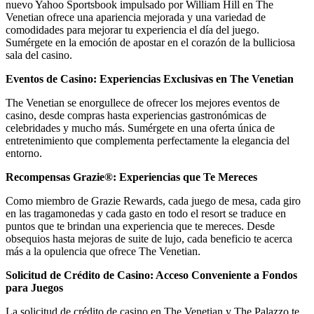
nuevo Yahoo Sportsbook impulsado por William Hill en The
Venetian ofrece una apariencia mejorada y una variedad de
comodidades para mejorar tu experiencia el día del juego.
Sumérgete en la emoción de apostar en el corazón de la bulliciosa
sala del casino.
Eventos de Casino: Experiencias Exclusivas en The Venetian
The Venetian se enorgullece de ofrecer los mejores eventos de
casino, desde compras hasta experiencias gastronómicas de
celebridades y mucho más. Sumérgete en una oferta única de
entretenimiento que complementa perfectamente la elegancia del
entorno.
Recompensas Grazie®: Experiencias que Te Mereces
Como miembro de Grazie Rewards, cada juego de mesa, cada giro
en las tragamonedas y cada gasto en todo el resort se traduce en
puntos que te brindan una experiencia que te mereces. Desde
obsequios hasta mejoras de suite de lujo, cada beneficio te acerca
más a la opulencia que ofrece The Venetian.
Solicitud de Crédito de Casino: Acceso Conveniente a Fondos
para Juegos
La solicitud de crédito de casino en The Venetian y The Palazzo te