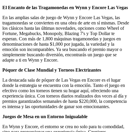
El Encanto de las Tragamonedas en Wynn y Encore Las Vegas
En las amplias salas de juego de Wynn y Encore Las Vegas, las
tragamonedas se convierten en una obra de arte en sí mismas. Desde
los clásicos hasta las últimas novedades, opciones como Wheel of
Fortune, Megabucks, Monopoly, Blazing 7's y Top Dollar te
esperan. Con más de 1,800 máquinas tragamonedas y juegos en
denominaciones de hasta $1,000 por jugada, la variedad y la
emoción son incomparables. Ya sea buscando el premio mayor o
simplemente buscando diversión, encontrarás un juego que se
adapte a ti en Wynn y Encore.
Póquer de Clase Mundial y Torneos Electrizantes
La destacada sala de póquer de Las Vegas en Encore es el lugar
donde la estrategia se encuentra con la emoción. Tanto el juego en
efectivo como los torneos tienen su hogar aquí, ofreciendo una
experiencia única. Con torneos diarios realizados dos veces al día y
premios garantizados semanales de hasta $220,000, la competencia
es intensa y las oportunidades de ganar son emocionantes.
Juegos de Mesa en un Entorno Inigualable
En Wynn y Encore, el entorno se crea no solo para tu comodidad,
sino para proporcionar una experiencia única. Crupieres