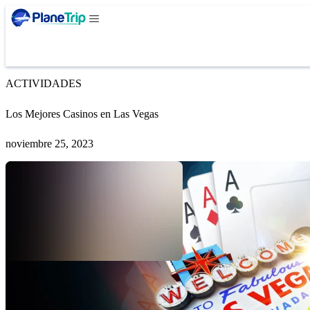
ACTIVIDADES
Los Mejores Casinos en Las Vegas
noviembre 25, 2023