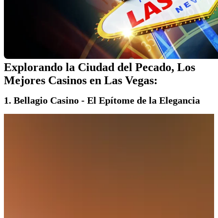
¡Bienvenidos a la tierra de las luces brillantes, la emoción constante
y la oportunidad de la suerte! Las Vegas, también conocida como la
Ciudad del Pecado, es el hogar de algunos de los casinos más
icónicos del mundo. En este blog, nos sumergiremos en el mundo
del entretenimiento y la extravagancia, explorando los mejores
casinos que Las Vegas tiene para ofrecer.
Explorando la Ciudad del Pecado, Los
Mejores Casinos en Las Vegas:
1. Bellagio Casino - El Epítome de la Elegancia