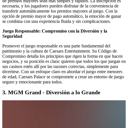
de premios mayores sean más simples y rápidos. La inscripción es
necesaria, y los jugadores pueden disfrutar de la conveniencia de
transferir automáticamente los premios mayores al juego. Con la
opción de premio mayor de pago automático, la emoción de ganar
se combina con una experiencia fluida y sin complicaciones.
Juego Responsable: Compromiso con la Diversión y la
Seguridad
Promover el juego responsable es una parte fundamental del
patrimonio y la cultura de Caesars Entertainment. Su Código de
Compromiso detalla los principios que rigen la forma en que hacen
negocios, y su posición es clara: quieren que todos los que juegan en
sus casinos estén allí por las razones correctas, simplemente para
divertirse. Con un enfoque claro en abordar el juego entre menores
de edad, Caesars Palace se compromete a crear un entorno de juego
seguro y emocionante para todos.
3. MGM Grand - Diversión a lo Grande