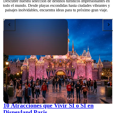
Descubre nuestra selección de destinos turísticos impresionantes en
todo el mundo. Desde playas escondidas hasta ciudades vibrantes y
paisajes inolvidables, encuentra ideas para tu próximo gran viaje.
ACTIVITIES
10 Atracciones que Vivir SÍ o SÍ en
Disneyland Paris