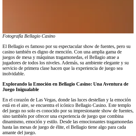
Fotografía Bellagio Casino
El Bellagio es famoso por su espectacular show de fuentes, pero su
casino también es digno de mención. Con una amplia gama de
juegos de mesa y máquinas tragamonedas, el Bellagio atrae a
jugadores de todos los niveles. Además, su ambiente elegante y su
servicio de primera clase hacen que la experiencia de juego sea
inolvidable.
Explorando la Emoción en Bellagio Casino: Una Aventura de
Juego Inigualable
En el corazón de Las Vegas, donde las luces destellan y la emoción
está en el aire, se encuentra el icónico Bellagio Casino. Este templo
del juego no solo es conocido por su impresionante show de fuentes,
sino también por ofrecer una experiencia de juego que combina
dinamismo, emoción y estilo. Desde las emocionantes tragamonedas
hasta las mesas de juego de élite, el Bellagio tiene algo para cada
amante del juego.