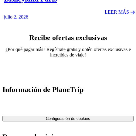
LEER MÁS
julio 2, 2026
Recibe ofertas exclusivas
¿Por qué pagar más? Regístrate gratis y obtén ofertas exclusivas e
increíbles de viaje!
Información de PlaneTrip
Sobre Nosotros
Nuestro equipo
Contáctenos
Política de privacidad
Configuración de cookies
Términos y condiciones