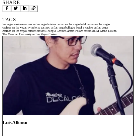
SHARE
TAGS
las vegas casinos
casinos en las vegas
hoteles casino en las vegas
hotel casino en las vegas
casinos en las vegas nv
mejores casinos en las vegas
bellagio hotel y casino en las vegas
casinos en las vegas estados unidos
Bellagio Casino
Caesars Palace casino
MGM Grand Casino
The Venetian Casino
Wynn Las Vegas Casino
Luis Alfonso