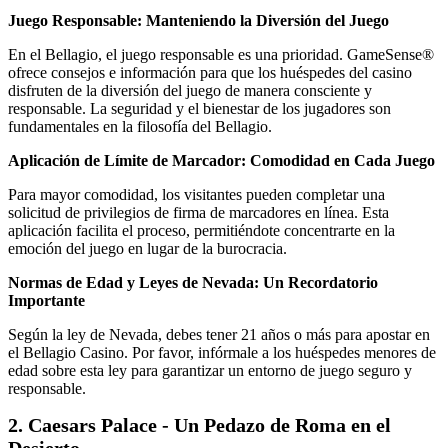
Juego Responsable: Manteniendo la Diversión del Juego
En el Bellagio, el juego responsable es una prioridad. GameSense®
ofrece consejos e información para que los huéspedes del casino
disfruten de la diversión del juego de manera consciente y
responsable. La seguridad y el bienestar de los jugadores son
fundamentales en la filosofía del Bellagio.
Aplicación de Límite de Marcador: Comodidad en Cada Juego
Para mayor comodidad, los visitantes pueden completar una
solicitud de privilegios de firma de marcadores en línea. Esta
aplicación facilita el proceso, permitiéndote concentrarte en la
emoción del juego en lugar de la burocracia.
Normas de Edad y Leyes de Nevada: Un Recordatorio
Importante
Según la ley de Nevada, debes tener 21 años o más para apostar en
el Bellagio Casino. Por favor, infórmale a los huéspedes menores de
edad sobre esta ley para garantizar un entorno de juego seguro y
responsable.
2. Caesars Palace - Un Pedazo de Roma en el