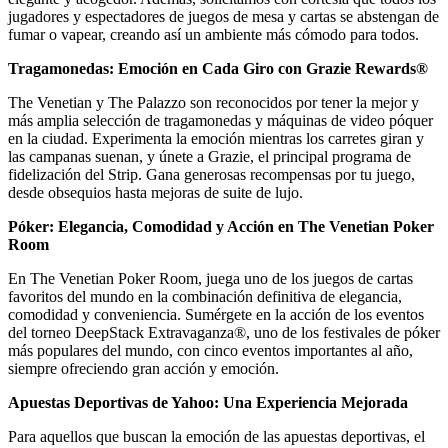
jugadores y espectadores de juegos de mesa y cartas se abstengan de
fumar o vapear, creando así un ambiente más cómodo para todos.
Tragamonedas: Emoción en Cada Giro con Grazie Rewards®
The Venetian y The Palazzo son reconocidos por tener la mejor y
más amplia selección de tragamonedas y máquinas de video póquer
en la ciudad. Experimenta la emoción mientras los carretes giran y
las campanas suenan, y únete a Grazie, el principal programa de
fidelización del Strip. Gana generosas recompensas por tu juego,
desde obsequios hasta mejoras de suite de lujo.
Póker: Elegancia, Comodidad y Acción en The Venetian Poker
Room
En The Venetian Poker Room, juega uno de los juegos de cartas
favoritos del mundo en la combinación definitiva de elegancia,
comodidad y conveniencia. Sumérgete en la acción de los eventos
del torneo DeepStack Extravaganza®, uno de los festivales de póker
más populares del mundo, con cinco eventos importantes al año,
siempre ofreciendo gran acción y emoción.
Apuestas Deportivas de Yahoo: Una Experiencia Mejorada
Para aquellos que buscan la emoción de las apuestas deportivas, el