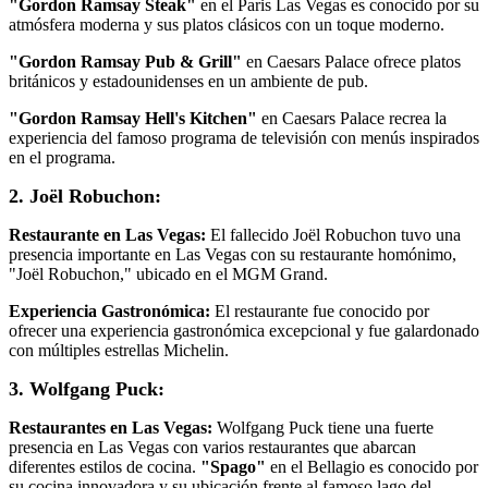
"Gordon Ramsay Steak"
en el Paris Las Vegas es conocido por su
atmósfera moderna y sus platos clásicos con un toque moderno.
"Gordon Ramsay Pub & Grill"
en Caesars Palace ofrece platos
británicos y estadounidenses en un ambiente de pub.
"Gordon Ramsay Hell's Kitchen"
en Caesars Palace recrea la
experiencia del famoso programa de televisión con menús inspirados
en el programa.
2. Joël Robuchon:
Restaurante en Las Vegas:
El fallecido Joël Robuchon tuvo una
presencia importante en Las Vegas con su restaurante homónimo,
"Joël Robuchon," ubicado en el MGM Grand.
Experiencia Gastronómica:
El restaurante fue conocido por
ofrecer una experiencia gastronómica excepcional y fue galardonado
con múltiples estrellas Michelin.
3. Wolfgang Puck:
Restaurantes en Las Vegas:
Wolfgang Puck tiene una fuerte
presencia en Las Vegas con varios restaurantes que abarcan
diferentes estilos de cocina.
"Spago"
en el Bellagio es conocido por
su cocina innovadora y su ubicación frente al famoso lago del