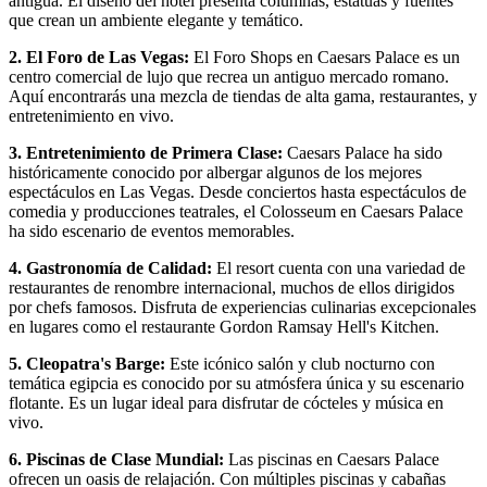
antigua. El diseño del hotel presenta columnas, estatuas y fuentes
que crean un ambiente elegante y temático.
2. El Foro de Las Vegas:
El Foro Shops en Caesars Palace es un
centro comercial de lujo que recrea un antiguo mercado romano.
Aquí encontrarás una mezcla de tiendas de alta gama, restaurantes, y
entretenimiento en vivo.
3. Entretenimiento de Primera Clase:
Caesars Palace ha sido
históricamente conocido por albergar algunos de los mejores
espectáculos en Las Vegas. Desde conciertos hasta espectáculos de
comedia y producciones teatrales, el Colosseum en Caesars Palace
ha sido escenario de eventos memorables.
4. Gastronomía de Calidad:
El resort cuenta con una variedad de
restaurantes de renombre internacional, muchos de ellos dirigidos
por chefs famosos. Disfruta de experiencias culinarias excepcionales
en lugares como el restaurante Gordon Ramsay Hell's Kitchen.
5. Cleopatra's Barge:
Este icónico salón y club nocturno con
temática egipcia es conocido por su atmósfera única y su escenario
flotante. Es un lugar ideal para disfrutar de cócteles y música en
vivo.
6. Piscinas de Clase Mundial:
Las piscinas en Caesars Palace
ofrecen un oasis de relajación. Con múltiples piscinas y cabañas