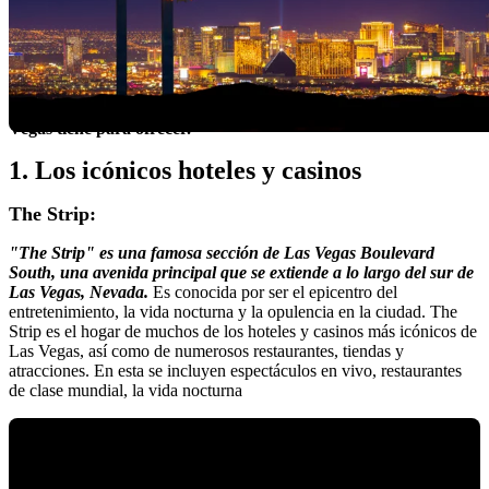
¡Bienvenidos a la Ciudad del Pecado, el oasis del entretenimiento y
la diversión: Las Vegas! Conocida por sus brillantes luces, hoteles
extravagantes y una oferta interminable de entretenimiento, esta
ciudad en medio del desierto de Nevada es un imán para aquellos
que buscan emociones, lujo y una experiencia inolvidable.
En este
blog, exploraremos algunas de las mejores atracciones que Las
Vegas tiene para ofrecer.
1. Los icónicos hoteles y casinos
The Strip:
"The Strip" es una famosa sección de Las Vegas Boulevard
South, una avenida principal que se extiende a lo largo del sur de
Las Vegas, Nevada.
Es conocida por ser el epicentro del
entretenimiento, la vida nocturna y la opulencia en la ciudad. The
Strip es el hogar de muchos de los hoteles y casinos más icónicos de
Las Vegas, así como de numerosos restaurantes, tiendas y
atracciones. En esta se incluyen espectáculos en vivo, restaurantes
de clase mundial, la vida nocturna