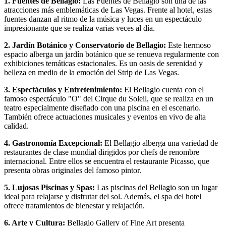
1. Fuentes de Bellagio:
Las Fuentes de Bellagio son una de las
atracciones más emblemáticas de Las Vegas. Frente al hotel, estas
fuentes danzan al ritmo de la música y luces en un espectáculo
impresionante que se realiza varias veces al día.
2. Jardín Botánico y Conservatorio de Bellagio:
Este hermoso
espacio alberga un jardín botánico que se renueva regularmente con
exhibiciones temáticas estacionales. Es un oasis de serenidad y
belleza en medio de la emoción del Strip de Las Vegas.
3. Espectáculos y Entretenimiento:
El Bellagio cuenta con el
famoso espectáculo "O" del Cirque du Soleil, que se realiza en un
teatro especialmente diseñado con una piscina en el escenario.
También ofrece actuaciones musicales y eventos en vivo de alta
calidad.
4. Gastronomía Excepcional:
El Bellagio alberga una variedad de
restaurantes de clase mundial dirigidos por chefs de renombre
internacional. Entre ellos se encuentra el restaurante Picasso, que
presenta obras originales del famoso pintor.
5. Lujosas Piscinas y Spas:
Las piscinas del Bellagio son un lugar
ideal para relajarse y disfrutar del sol. Además, el spa del hotel
ofrece tratamientos de bienestar y relajación.
6. Arte y Cultura:
Bellagio Gallery of Fine Art presenta