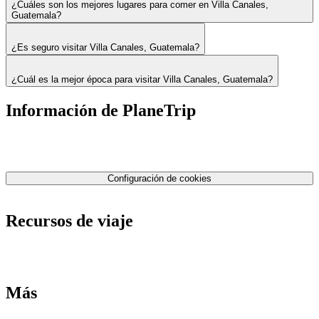
¿Cuáles son los mejores lugares para comer en Villa Canales,
Guatemala?
¿Es seguro visitar Villa Canales, Guatemala?
¿Cuál es la mejor época para visitar Villa Canales, Guatemala?
Información de PlaneTrip
Sobre Nosotros
Nuestro equipo
Contáctenos
Política de privacidad
Configuración de cookies
Términos y condiciones
Recursos de viaje
Tarifas de aviones
Consejos de tarifas bajas
Consejos de viajes
Más
Destinos