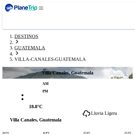
DESTINOS
GUATEMALA
VILLA-CANALES-GUATEMALA
Villa Canales, Guatemala
AM
:
PM
18.8°C
Lluvia Ligera
Villa Canales, Guatemala
33.5°C
31.9°C
27.4°C
27.3°C