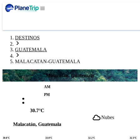
DESTINOS
GUATEMALA
MALACATAN-GUATEMALA
Malacatán, Guatemala
AM
:
PM
30.7°C
Nubes
Malacatán, Guatemala
30.8°C
33.0°C
32.2°C
32.3°C