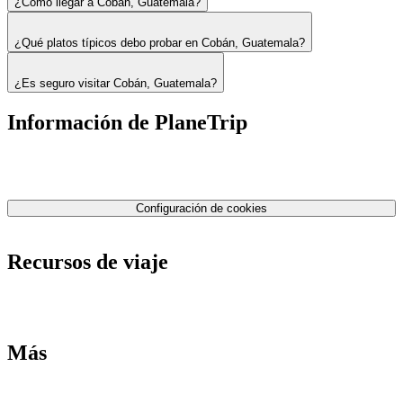
¿Cómo llegar a Cobán, Guatemala?
¿Qué platos típicos debo probar en Cobán, Guatemala?
¿Es seguro visitar Cobán, Guatemala?
Información de PlaneTrip
Sobre Nosotros
Nuestro equipo
Contáctenos
Política de privacidad
Configuración de cookies
Términos y condiciones
Recursos de viaje
Tarifas de aviones
Consejos de tarifas bajas
Consejos de viajes
Más
Destinos
Blog