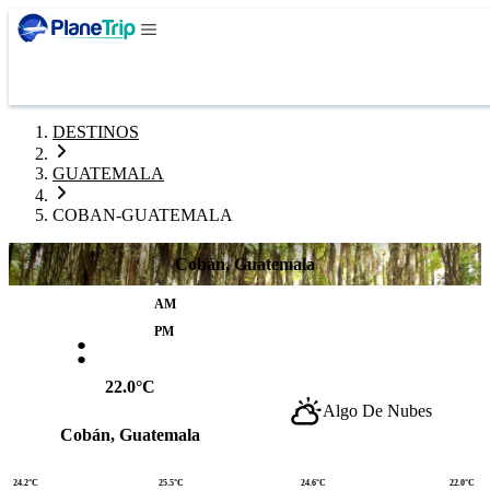
DESTINOS
GUATEMALA
COBAN-GUATEMALA
Cobán, Guatemala
AM
:
PM
22.0°C
Algo De Nubes
Cobán, Guatemala
24.2°C
25.5°C
24.6°C
22.0°C