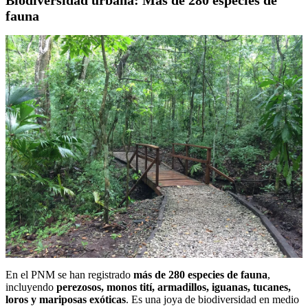
Biodiversidad urbana: Más de 280 especies de
fauna
En el PNM se han registrado
más de 280 especies de fauna
,
incluyendo
perezosos, monos tití, armadillos, iguanas, tucanes,
loros y mariposas exóticas
. Es una joya de biodiversidad en medio