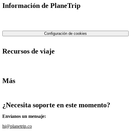
Información de PlaneTrip
Sobre Nosotros
Nuestro equipo
Contáctenos
Política de privacidad
Configuración de cookies
Términos y condiciones
Recursos de viaje
Tarifas de aviones
Consejos de tarifas bajas
Consejos de viajes
Más
Destinos
Blog
¿Necesita soporte en este momento?
Envíanos un mensaje
:
hi@planetrip.co