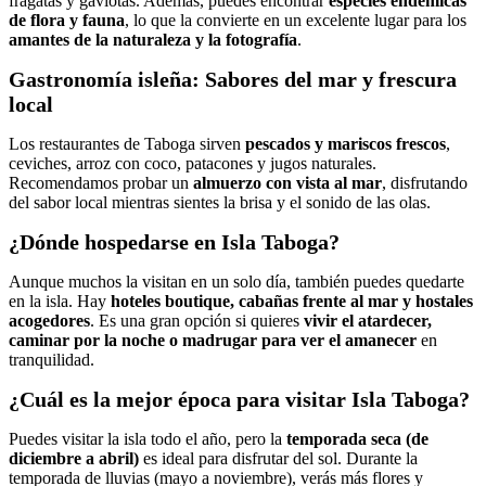
fragatas y gaviotas. Además, puedes encontrar
especies endémicas
de flora y fauna
, lo que la convierte en un excelente lugar para los
amantes de la naturaleza y la fotografía
.
Gastronomía isleña: Sabores del mar y frescura
local
Los restaurantes de Taboga sirven
pescados y mariscos frescos
,
ceviches, arroz con coco, patacones y jugos naturales.
Recomendamos probar un
almuerzo con vista al mar
, disfrutando
del sabor local mientras sientes la brisa y el sonido de las olas.
¿Dónde hospedarse en Isla Taboga?
Aunque muchos la visitan en un solo día, también puedes quedarte
en la isla. Hay
hoteles boutique, cabañas frente al mar y hostales
acogedores
. Es una gran opción si quieres
vivir el atardecer,
caminar por la noche o madrugar para ver el amanecer
en
tranquilidad.
¿Cuál es la mejor época para visitar Isla Taboga?
Puedes visitar la isla todo el año, pero la
temporada seca (de
diciembre a abril)
es ideal para disfrutar del sol. Durante la
temporada de lluvias (mayo a noviembre), verás más flores y