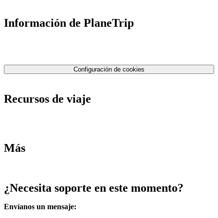
Información de PlaneTrip
Sobre Nosotros
Nuestro equipo
Contáctenos
Política de privacidad
Configuración de cookies
Términos y condiciones
Recursos de viaje
Tarifas de aviones
Consejos de tarifas bajas
Consejos de viajes
Más
Destinos
Blog
¿Necesita soporte en este momento?
Envíanos un mensaje
: