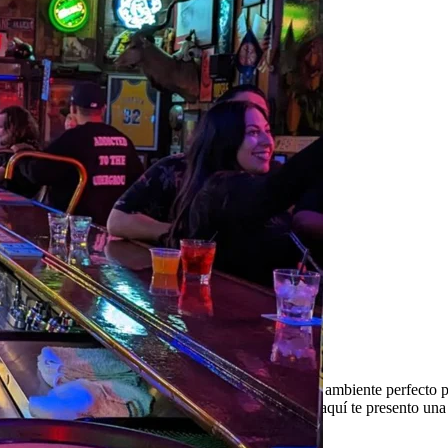
mbina con una animada escena de bares, creando el ambiente perfecto par
alla mientras disfrutas de deliciosa comida y bebida, aquí te presento un