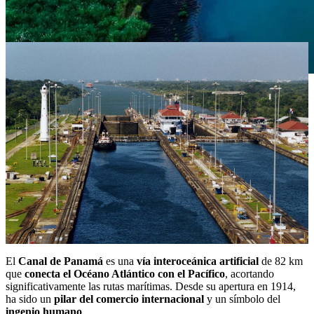
¿Qué es el Canal de Panamá y por qué es tan
importante?
El
Canal de Panamá
es una
vía interoceánica artificial
de 82 km
que
conecta el Océano Atlántico con el Pacífico
, acortando
significativamente las rutas marítimas. Desde su apertura en 1914,
ha sido un
pilar del comercio internacional
y un símbolo del
ingenio humano
.