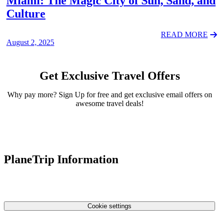
Miami: The Magic City of Sun, Sand, and
Culture
READ MORE
August 2, 2025
Get Exclusive Travel Offers
Why pay more? Sign Up for free and get exclusive email offers on
awesome travel deals!
PlaneTrip Information
About Us
Our team
Contact Us
Privacy Policy
Cookie settings
Terms & Conditions