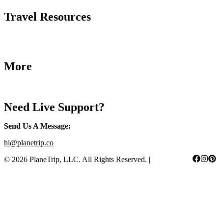
Travel Resources
Airlines Fees
Low Fares Tips
Travel Tips
More
Destinations
Blog
Need Live Support?
Send Us A Message
:
hi@planetrip.co
©
2026
PlaneTrip, LLC.
All Rights Reserved
. |
Sitemap