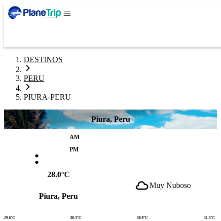
DESTINOS
PERU
PIURA-PERU
Piura, Peru
AM
:
PM
28.0°C
Muy Nuboso
Piura, Peru
29.6°C
30.3°C
30.9°C
31.3°C