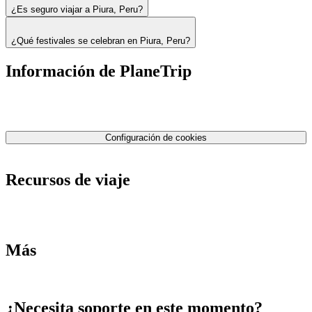
¿Es seguro viajar a Piura, Peru?
¿Qué festivales se celebran en Piura, Peru?
Información de PlaneTrip
Sobre Nosotros
Nuestro equipo
Contáctenos
Política de privacidad
Configuración de cookies
Términos y condiciones
Recursos de viaje
Tarifas de aviones
Consejos de tarifas bajas
Consejos de viajes
Más
Destinos
Blog
¿Necesita soporte en este momento?