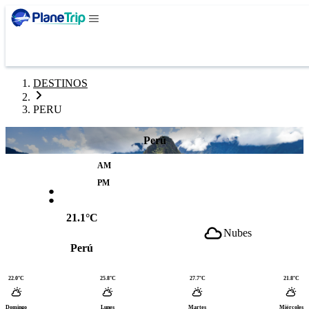
DESTINOS
PERU
Perú
AM
:
PM
21.1°C
Nubes
Perú
22.0°C
25.8°C
27.7°C
21.8°C
Domingo
Lunes
Martes
Miércoles