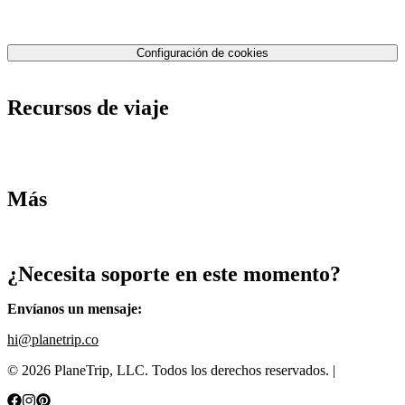
Nuestro equipo
Contáctenos
Política de privacidad
Configuración de cookies
Términos y condiciones
Recursos de viaje
Tarifas de aviones
Consejos de tarifas bajas
Consejos de viajes
Más
Destinos
Blog
¿Necesita soporte en este momento?
Envíanos un mensaje
:
hi@planetrip.co
©
2026
PlaneTrip, LLC.
Todos los derechos reservados
. |
Sitemap