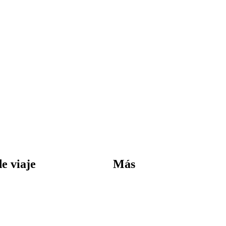
e viaje
Más
s
Destinos
as bajas
Blog
es