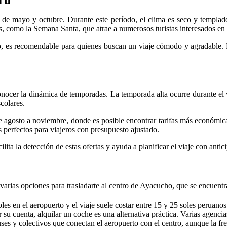
ru
de mayo y octubre. Durante este período, el clima es seco y templado,
s, como la Semana Santa, que atrae a numerosos turistas interesados en la
, es recomendable para quienes buscan un viaje cómodo y agradable. En 
onocer la dinámica de temporadas. La temporada alta ocurre durante el
colares.
 agosto a noviembre, donde es posible encontrar tarifas más económicas
 perfectos para viajeros con presupuesto ajustado.
ilita la detección de estas ofertas y ayuda a planificar el viaje con antic
varias opciones para trasladarte al centro de Ayacucho, que se encuen
es en el aeropuerto y el viaje suele costar entre 15 y 25 soles peruanos
 su cuenta, alquilar un coche es una alternativa práctica. Varias agencia
ses y colectivos que conectan el aeropuerto con el centro, aunque la f