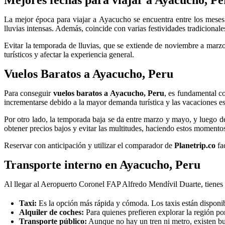
Mejores fechas para viajar a Ayacucho, Pe
La mejor época para viajar a Ayacucho se encuentra entre los meses 
lluvias intensas. Además, coincide con varias festividades tradicionale
Evitar la temporada de lluvias, que se extiende de noviembre a marzo
turísticos y afectar la experiencia general.
Vuelos Baratos a Ayacucho, Peru
Para conseguir
vuelos baratos a Ayacucho, Peru
, es fundamental c
incrementarse debido a la mayor demanda turística y las vacaciones es
Por otro lado, la temporada baja se da entre marzo y mayo, y luego de
obtener precios bajos y evitar las multitudes, haciendo estos momentos
Reservar con anticipación y utilizar el comparador de
Planetrip.co
fac
Transporte interno en Ayacucho, Peru
Al llegar al Aeropuerto Coronel FAP Alfredo Mendívil Duarte, tienes 
Taxi:
Es la opción más rápida y cómoda. Los taxis están disponibl
Alquiler de coches:
Para quienes prefieren explorar la región por
Transporte público:
Aunque no hay un tren ni metro, existen bu