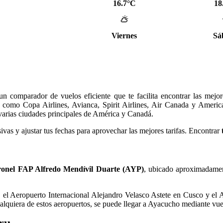
16.7°C
18
Viernes
Sá
n comparador de vuelos eficiente que te facilita encontrar las mejor
 como Copa Airlines, Avianca, Spirit Airlines, Air Canada y Americ
varias ciudades principales de América y Canadá.
ivas y ajustar tus fechas para aprovechar las mejores tarifas. Encontrar
onel FAP Alfredo Mendívil Duarte (AYP)
, ubicado aproximadament
, el Aeropuerto Internacional Alejandro Velasco Astete en Cusco y el 
lquiera de estos aeropuertos, se puede llegar a Ayacucho mediante vuel