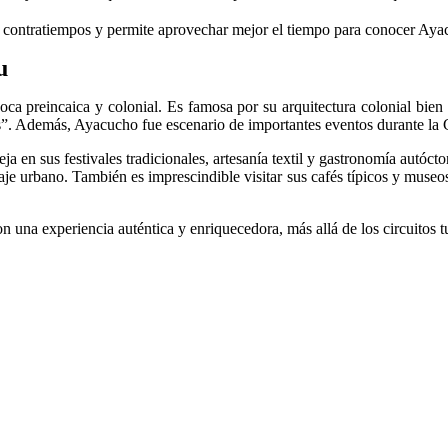
sin contratiempos y permite aprovechar mejor el tiempo para conocer Aya
u
ca preincaica y colonial. Es famosa por su arquitectura colonial bien
s”. Además, Ayacucho fue escenario de importantes eventos durante la
a en sus festivales tradicionales, artesanía textil y gastronomía autócto
isaje urbano. También es imprescindible visitar sus cafés típicos y mu
n una experiencia auténtica y enriquecedora, más allá de los circuitos t