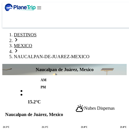
DESTINOS
MEXICO
NAUCALPAN-DE-JUAREZ-MEXICO
Naucalpan de Juárez, Mexico
AM
:
PM
15.2°C
Nubes Dispersas
Naucalpan de Juárez, Mexico
21.5°C
21.1°C
21.8°C
21.8°C