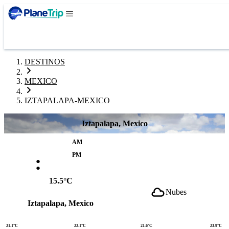
DESTINOS
MEXICO
IZTAPALAPA-MEXICO
Iztapalapa, Mexico
AM
:
PM
15.5°C
Nubes
Iztapalapa, Mexico
21.1°C
22.1°C
21.6°C
23.9°C