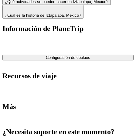
¿Qué actividades se pueden hacer en Iztapalapa, Mexico?
¿Cuál es la historia de Iztapalapa, Mexico?
Información de PlaneTrip
Sobre Nosotros
Nuestro equipo
Contáctenos
Política de privacidad
Configuración de cookies
Términos y condiciones
Recursos de viaje
Tarifas de aviones
Consejos de tarifas bajas
Consejos de viajes
Más
Destinos
Blog
¿Necesita soporte en este momento?