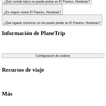
¿Qué comida típica se puede probar en El Paraíso, Honduras?
¿Es seguro visitar El Paraíso, Honduras?
¿Qué lugares turísticos no me puedo perder en El Paraíso, Honduras?
Información de PlaneTrip
Sobre Nosotros
Nuestro equipo
Contáctenos
Política de privacidad
Configuración de cookies
Términos y condiciones
Recursos de viaje
Tarifas de aviones
Consejos de tarifas bajas
Consejos de viajes
Más
Destinos
Blog