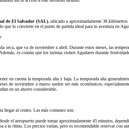
litando así tu acceso a este hermoso destino.
nal de El Salvador (SAL)
, ubicado a aproximadamente 38 kilómetros de
o que lo convierte en el punto de partida ideal para tu aventura en Agui
r
 seca, que va de noviembre a abril. Durante estos meses, las temperatu
. Además, es común que los turistas visiten Aguilares durante festivida
 tener en cuenta la temporada alta y baja. La temporada alta generalmen
os meses de noviembre a marzo suelen ser más económicos, especialment
sultar en un ahorro considerable.
ra llegar al centro. Las más comunes son:
 desde el aeropuerto puede tomar aproximadamente 45 minutos, dependie
ona a tu ritmo. Los precios varían, pero es recomendable reservar con ant