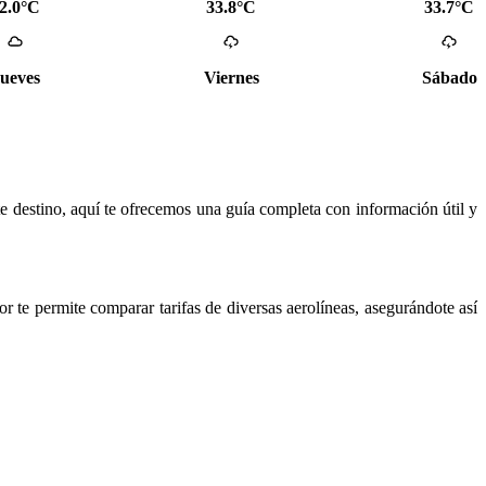
2.0°C
33.8°C
33.7°C
ueves
Viernes
Sábado
te destino, aquí te ofrecemos una guía completa con información útil y
or te permite comparar tarifas de diversas aerolíneas, asegurándote así