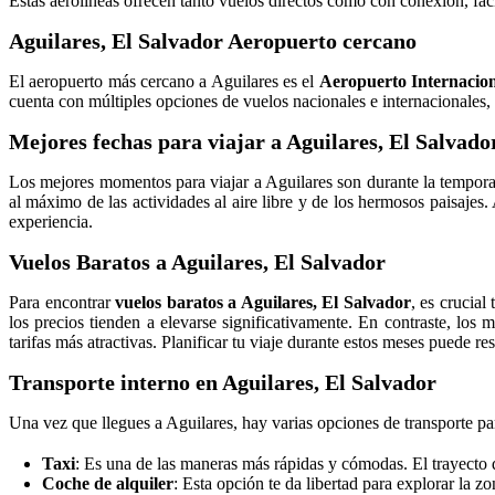
Estas aerolíneas ofrecen tanto vuelos directos como con conexión, faci
Aguilares, El Salvador Aeropuerto cercano
El aeropuerto más cercano a Aguilares es el
Aeropuerto Internacio
cuenta con múltiples opciones de vuelos nacionales e internacionales, l
Mejores fechas para viajar a Aguilares, El Salvado
Los mejores momentos para viajar a Aguilares son durante la temporada
al máximo de las actividades al aire libre y de los hermosos paisajes
experiencia.
Vuelos Baratos a Aguilares, El Salvador
Para encontrar
vuelos baratos a Aguilares, El Salvador
, es crucial
los precios tienden a elevarse significativamente. En contraste, l
tarifas más atractivas. Planificar tu viaje durante estos meses puede re
Transporte interno en Aguilares, El Salvador
Una vez que llegues a Aguilares, hay varias opciones de transporte pa
Taxi
: Es una de las maneras más rápidas y cómodas. El trayecto
Coche de alquiler
: Esta opción te da libertad para explorar la z