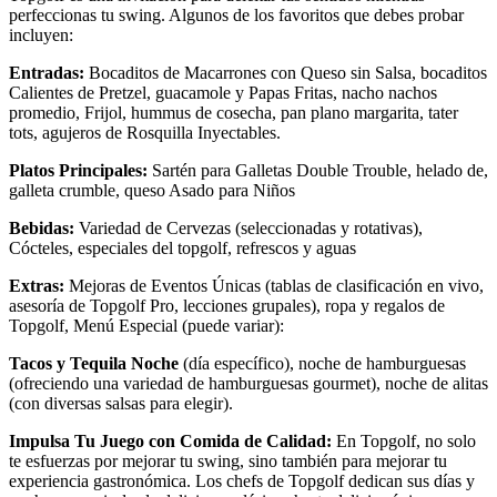
perfeccionas tu swing. Algunos de los favoritos que debes probar
incluyen:
Entradas:
Bocaditos de Macarrones con Queso sin Salsa, bocaditos
Calientes de Pretzel, guacamole y Papas Fritas, nacho nachos
promedio, Frijol, hummus de cosecha, pan plano margarita, tater
tots, agujeros de Rosquilla Inyectables.
Platos Principales:
Sartén para Galletas Double Trouble, helado de,
galleta crumble, queso Asado para Niños
Bebidas:
Variedad de Cervezas (seleccionadas y rotativas),
Cócteles, especiales del topgolf, refrescos y aguas
Extras:
Mejoras de Eventos Únicas (tablas de clasificación en vivo,
asesoría de Topgolf Pro, lecciones grupales), ropa y regalos de
Topgolf, Menú Especial (puede variar):
Tacos y Tequila Noche
(día específico), noche de hamburguesas
(ofreciendo una variedad de hamburguesas gourmet), noche de alitas
(con diversas salsas para elegir).
Impulsa Tu Juego con Comida de Calidad:
En Topgolf, no solo
te esfuerzas por mejorar tu swing, sino también para mejorar tu
experiencia gastronómica. Los chefs de Topgolf dedican sus días y