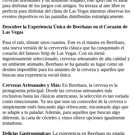
cervezas artesanales y un ambiente relajado, este sport bar es ideal
para disfrutar de los juegos con amigos. Su terraza al aire libre es
perfecta para disfrutar del clima de Las Vegas mientras observas los
eventos deportivos en las pantallas distribuidas estratégicamente.
Descubre la Experiencia Única de Beerhaus en el Corazón de
Las Vegas
Pasa el rato, tómate unos cuantos. Este es el mantra en Beerhaus,
una nueva versión de la cervecería clásica que ha conquistado el
corazón del famoso Strip de Las Vegas. Con un menú
ingeniosamente seleccionado, cervezas artesanales de alta calidad y
un ambiente animado, Beerhaus se ha ganado su lugar como un
destino imperdible para los amantes de la cerveza y aquellos que
buscan una experiencia social única.
Cervezas Artesanales y Más:
En Beerhaus, la cerveza es la
protagonista principal. Desde las cervezas artesanales más
exclusivas hasta las clásicas americanas, la selección es tan variada
como emocionante. Ya sea que seas un conocedor de la cerveza o
simplemente estés buscando algo refrescante, encontrarás algo que
se adapte a tu paladar. Además, para aquellos que buscan algo
diferente, la carta de cócteles y vinos ofrece opciones igualmente
tentadoras.
Delicias Gastronómicas:
La experiencia en Beerhaus no estaría