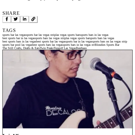
SHARE
TAGS
sports bar las vegas
sports bar las vegas strip
las vegas sports bars
sports bars in las vegas
best sports bar in las vegas
sports bars las vegas strip
las vegas sports bar
sports bars las vegas
best sports bars in las vegas
best sports bar las vegas
sports bar in las vegas
sports bars on las vegas strip
sports bar pool las vegas
best sports bars las vegas
sports bars in las vegas nv
Blondies Sports Bar
The Still Crafts, Drafts & Eats
Twin Peaks
Topgolf Las Vegas
Beerhaus