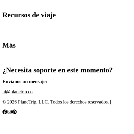
Términos y condiciones
Recursos de viaje
Tarifas de aviones
Consejos de tarifas bajas
Consejos de viajes
Más
Destinos
Blog
¿Necesita soporte en este momento?
Envíanos un mensaje
:
hi@planetrip.co
©
2026
PlaneTrip, LLC.
Todos los derechos reservados
. |
Sitemap