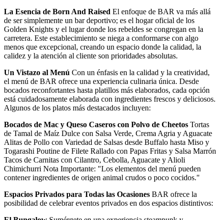
La Esencia de Born And Raised
El enfoque de BAR va más allá
de ser simplemente un bar deportivo; es el hogar oficial de los
Golden Knights y el lugar donde los rebeldes se congregan en la
carretera. Este establecimiento se niega a conformarse con algo
menos que excepcional, creando un espacio donde la calidad, la
calidez y la atención al cliente son prioridades absolutas.
Un Vistazo al Menú
Con un énfasis en la calidad y la creatividad,
el menú de BAR ofrece una experiencia culinaria única. Desde
bocados reconfortantes hasta platillos más elaborados, cada opción
está cuidadosamente elaborada con ingredientes frescos y deliciosos.
Algunos de los platos más destacados incluyen:
Bocados de Mac y Queso Caseros con Polvo de Cheetos
Tortas
de Tamal de Maíz Dulce con Salsa Verde, Crema Agria y Aguacate
Alitas de Pollo con Variedad de Salsas desde Buffalo hasta Miso y
Togarashi Poutine de Filete Rallado con Papas Fritas y Salsa Marrón
Tacos de Carnitas con Cilantro, Cebolla, Aguacate y Alioli
Chimichurri Nota Importante: "Los elementos del menú pueden
contener ingredientes de origen animal crudos o poco cocidos."
Espacios Privados para Todas las Ocasiones
BAR ofrece la
posibilidad de celebrar eventos privados en dos espacios distintivos:
El Bungalow
Sumérgete en una experiencia steampunk y