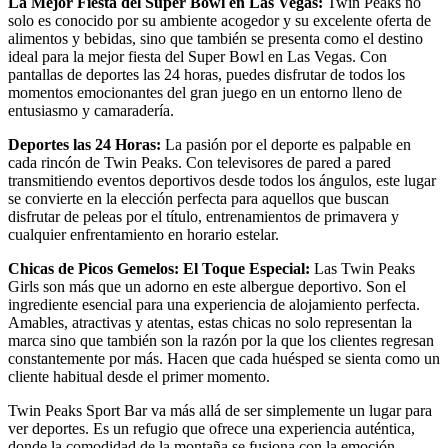
La Mejor Fiesta del Super Bowl en Las Vegas:
Twin Peaks no
solo es conocido por su ambiente acogedor y su excelente oferta de
alimentos y bebidas, sino que también se presenta como el destino
ideal para la mejor fiesta del Super Bowl en Las Vegas. Con
pantallas de deportes las 24 horas, puedes disfrutar de todos los
momentos emocionantes del gran juego en un entorno lleno de
entusiasmo y camaradería.
Deportes las 24 Horas:
La pasión por el deporte es palpable en
cada rincón de Twin Peaks. Con televisores de pared a pared
transmitiendo eventos deportivos desde todos los ángulos, este lugar
se convierte en la elección perfecta para aquellos que buscan
disfrutar de peleas por el título, entrenamientos de primavera y
cualquier enfrentamiento en horario estelar.
Chicas de Picos Gemelos: El Toque Especial:
Las Twin Peaks
Girls son más que un adorno en este albergue deportivo. Son el
ingrediente esencial para una experiencia de alojamiento perfecta.
Amables, atractivas y atentas, estas chicas no solo representan la
marca sino que también son la razón por la que los clientes regresan
constantemente por más. Hacen que cada huésped se sienta como un
cliente habitual desde el primer momento.
Twin Peaks Sport Bar va más allá de ser simplemente un lugar para
ver deportes. Es un refugio que ofrece una experiencia auténtica,
donde la comodidad de la montaña se fusiona con la emoción