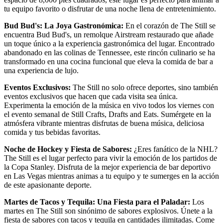
tu equipo favorito o disfrutar de una noche llena de entretenimiento.
Bud Bud's: La Joya Gastronómica:
En el corazón de The Still se
encuentra Bud Bud's, un remolque Airstream restaurado que añade
un toque único a la experiencia gastronómica del lugar. Encontrado
abandonado en las colinas de Tennessee, este rincón culinario se ha
transformado en una cocina funcional que eleva la comida de bar a
una experiencia de lujo.
Eventos Exclusivos:
The Still no solo ofrece deportes, sino también
eventos exclusivos que hacen que cada visita sea única.
Experimenta la emoción de la música en vivo todos los viernes con
el evento semanal de Still Crafts, Drafts and Eats. Sumérgete en la
atmósfera vibrante mientras disfrutas de buena música, deliciosa
comida y tus bebidas favoritas.
Noche de Hockey y Fiesta de Sabores:
¿Eres fanático de la NHL?
The Still es el lugar perfecto para vivir la emoción de los partidos de
la Copa Stanley. Disfruta de la mejor experiencia de bar deportivo
en Las Vegas mientras animas a tu equipo y te sumerges en la acción
de este apasionante deporte.
Martes de Tacos y Tequila: Una Fiesta para el Paladar:
Los
martes en The Still son sinónimo de sabores explosivos. Únete a la
fiesta de sabores con tacos y tequila en cantidades ilimitadas. Come