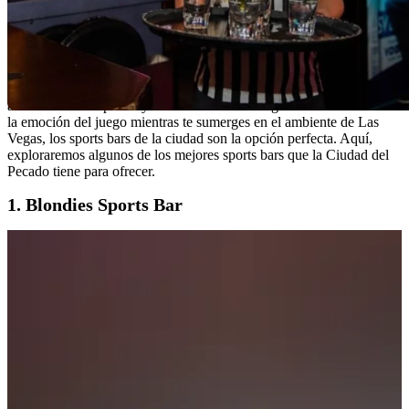
Explorando el Espíritu Deportivo en Las Vegas: Los Mejores
Sports Bars de la Ciudad del Pecado
Las Vegas, conocida como la Ciudad del Pecado, no solo es famosa
por sus deslumbrantes luces, casinos y entretenimiento de clase
mundial, sino también por su vibrante escena deportiva. Si eres un
amante de los deportes y estás buscando un lugar donde disfrutar de
la emoción del juego mientras te sumerges en el ambiente de Las
Vegas, los sports bars de la ciudad son la opción perfecta. Aquí,
exploraremos algunos de los mejores sports bars que la Ciudad del
Pecado tiene para ofrecer.
1. Blondies Sports Bar