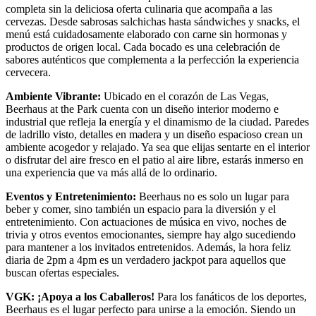
completa sin la deliciosa oferta culinaria que acompaña a las
cervezas. Desde sabrosas salchichas hasta sándwiches y snacks, el
menú está cuidadosamente elaborado con carne sin hormonas y
productos de origen local. Cada bocado es una celebración de
sabores auténticos que complementa a la perfección la experiencia
cervecera.
Ambiente Vibrante:
Ubicado en el corazón de Las Vegas,
Beerhaus at the Park cuenta con un diseño interior moderno e
industrial que refleja la energía y el dinamismo de la ciudad. Paredes
de ladrillo visto, detalles en madera y un diseño espacioso crean un
ambiente acogedor y relajado. Ya sea que elijas sentarte en el interior
o disfrutar del aire fresco en el patio al aire libre, estarás inmerso en
una experiencia que va más allá de lo ordinario.
Eventos y Entretenimiento:
Beerhaus no es solo un lugar para
beber y comer, sino también un espacio para la diversión y el
entretenimiento. Con actuaciones de música en vivo, noches de
trivia y otros eventos emocionantes, siempre hay algo sucediendo
para mantener a los invitados entretenidos. Además, la hora feliz
diaria de 2pm a 4pm es un verdadero jackpot para aquellos que
buscan ofertas especiales.
VGK: ¡Apoya a los Caballeros!
Para los fanáticos de los deportes,
Beerhaus es el lugar perfecto para unirse a la emoción. Siendo un