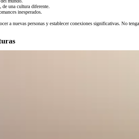
n del mundo.
 de una cultura diferente.
romances inesperados.
nocer a nuevas personas y establecer conexiones significativas. No teng
turas