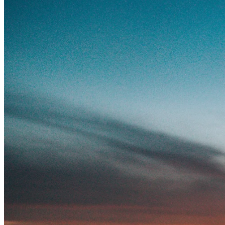
Las frases inspiradoras pueden agregar un significado profundo a nues
el amor y la amistad juegan un papel crucial. El vínculo entre el amor 
inspiradoras sobre el amor nos recuerdan la importancia de emociona