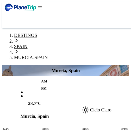
DESTINOS
SPAIN
MURCIA-SPAIN
Murcia, Spain
AM
:
PM
28.7°C
Cielo Claro
Murcia, Spain
35.4°C
33.5°C
34.5°C
37.8°C