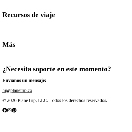
Términos y condiciones
Recursos de viaje
Tarifas de aviones
Consejos de tarifas bajas
Consejos de viajes
Más
Destinos
Blog
¿Necesita soporte en este momento?
Envíanos un mensaje
:
hi@planetrip.co
©
2026
PlaneTrip, LLC.
Todos los derechos reservados
. |
Sitemap