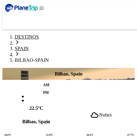
DESTINOS
SPAIN
BILBAO-SPAIN
Bilbao, Spain
AM
:
PM
22.5°C
Nubes
Bilbao, Spain
24.0°C
21.0°C
26.4°C
27.7°C