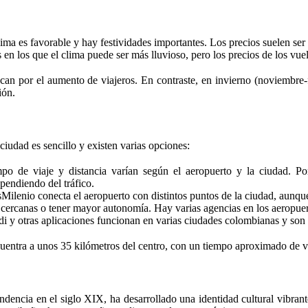
lima es favorable y hay festividades importantes. Los precios suelen se
 en los que el clima puede ser más lluvioso, pero los precios de los vu
can por el aumento de viajeros. En contraste, en invierno (noviembre-f
ión.
iudad es sencillo y existen varias opciones:
empo de viaje y distancia varían según el aeropuerto y la ciudad. 
pendiendo del tráfico.
Milenio conecta el aeropuerto con distintos puntos de la ciudad, aunq
s cercanas o tener mayor autonomía. Hay varias agencias en los aeropuer
idi y otras aplicaciones funcionan en varias ciudades colombianas y so
entra a unos 35 kilómetros del centro, con un tiempo aproximado de v
ndencia en el siglo XIX, ha desarrollado una identidad cultural vibrant