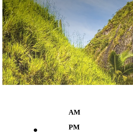
AM
:
PM