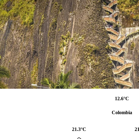
12.6°C
Colombia
21.3°C
2